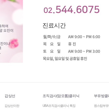
진료시간
갑상선
조직검사(맘모톰)클리닉
부유방클
갑상선이란
UBA조직검사클리닉 특징
원스탑부유