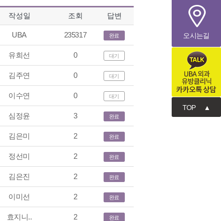
작성일
조회
답변
UBA
235317
오시는길
완료
유희선
0
대기
김주연
0
대기
카카오톡 상담
이수연
0
대기
TOP ▲
심정윤
3
완료
김은미
2
완료
정선미
2
완료
김은진
2
완료
이미선
2
완료
효지니..
2
완료