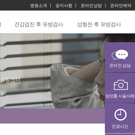
병원소개
공지사항
온라인상담
온라인예약
닉
건강검진 후 유방검사
성형전·후 유방검사
온라인 상담
 유방센터
맘모톰 시술사례
진료시간