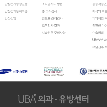
갑상선기능항진증
조직검사의 방법
통증걱정없
갑상선기능저하증
총 조직검사
최적의 수술
갑상선암
맘모톰 조직검사
체계적인 수
조직검사 결과
안전한 마
시술전후 주의사항
수술방법
UBA부유
수술전후 