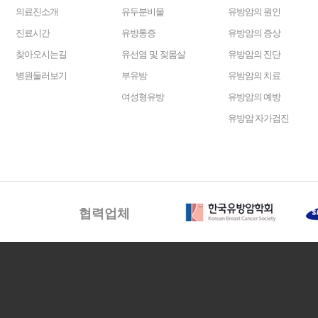
의료진소개
유두분비물
유방암의 원인
진료시간
유방통증
유방암의 증상
찾아오시는길
유선염 및 젖몸살
유방암의 진단
병원둘러보기
부유방
유방암의 치료
여성형유방
유방암의 예방
유방암 자가검진
협력업체