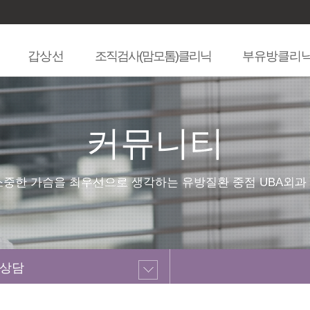
갑상선
조직검사(맘모톰)클리닉
부유방클리
커뮤니티
소중한 가슴을 최우선으로 생각하는 유방질환 중점 UBA외과
상담