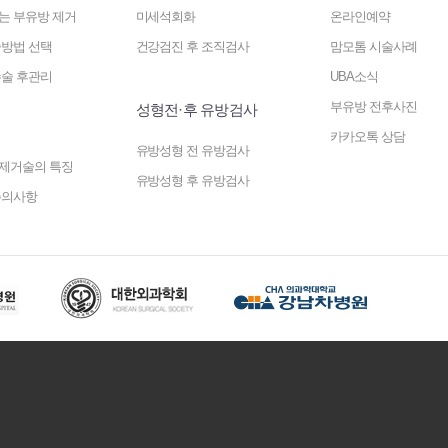
는 부유방 제거
미세석회화
온라인예약
방법 선택
건강검진 후 조직검사
맘모톰 시술사례
술 후관리
UBA소식
취
부유방 전후사진
성형전·후 유방검사
카카오톡 상담
유방성형 전 유방검사
방제거술의 특징
유방성형 후 유방검사
주의사항