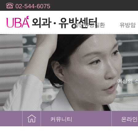
02-544-6075
양성유방질환
유방암
여성의 
커뮤니티
온라인